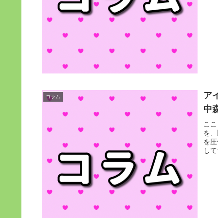
ア
コラム
中
ここ
を、
を圧
して