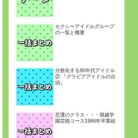
セクシーアイドルグループ
の一覧と概要
分散化する90年代アイドル
② 『グラビアアイドルの台
頭』
悲運のクラス・・・堀越学
園芸能コース1986年卒業組