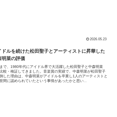
2026.05.23
イドルを続けた松田聖子とアーティストに昇華した
森明菜の評価
まで、1980年代にアイドル界で大活躍した松田聖子と中森明菜
比較・検証してきました。音楽賞の実績で、中森明菜が松田聖子
倒した理由は、中森明菜がアイドルを卒業し1人のアーティストと
世間に認められていたという事情があったかと思い...