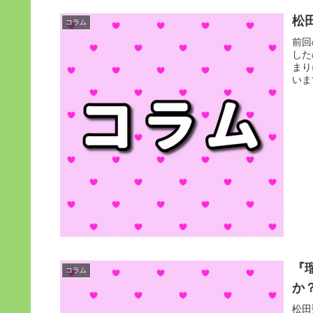
松
コラム
前回
した
まり
いま
『
コラム
か
松田