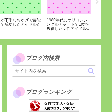
歌が下手なおかげで芸能
1980年代にオリコンシ
70年代
界で成功したアイドルた
ングルチャートで1位を
年代に
ち
獲得した女性アイドルの
上げシ
一覧（30組）
ランキ
ブログ内検索
ブログランキング