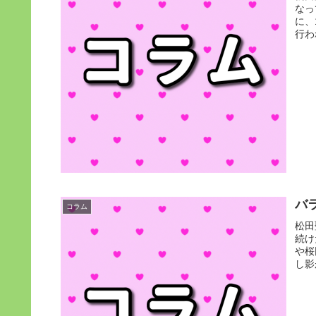
なっ
に、
行わ
バ
コラム
松田
続け
や桜
し影