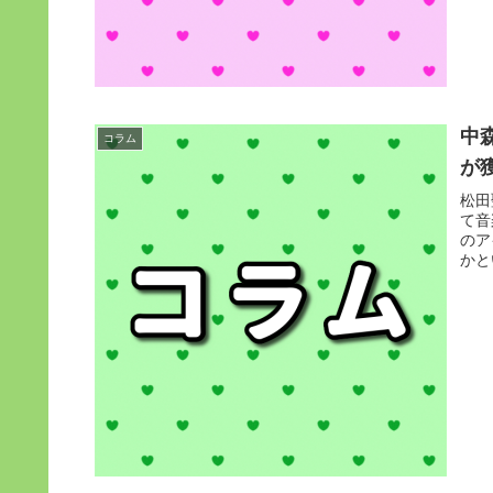
中
コラム
が
松田
て音
のア
かと