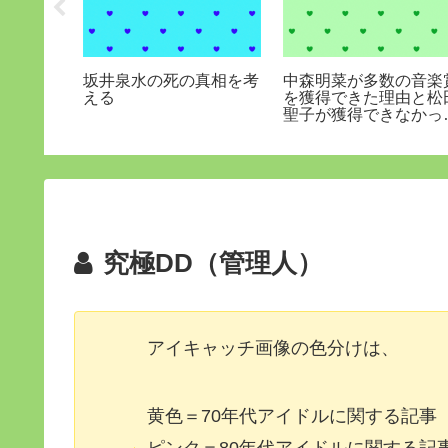
た松田聖
坂井泉水の死の真相を考
中森明菜が多数の音楽
トに昇華
える
を獲得できた理由と松
評価
聖子が獲得できなかっ
理由
究極DD（管理人）
アイキャッチ画像の色分けは、
黄色＝70年代アイドルに関する記事