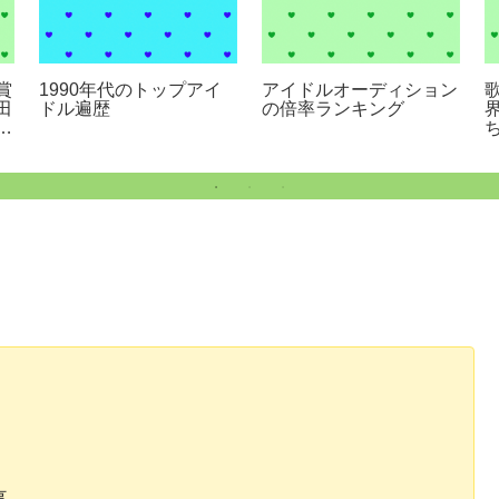
賞
1990年代のトップアイ
アイドルオーディション
田
ドル遍歴
の倍率ランキング
た