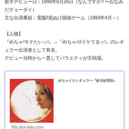
歌手デビュー日：1996年6月26日（なんですか? 〜おなみ
だチョーダイ）
主な出演番組：電脳!!底ぬけ脱線ゲーム（1993年4月～）
【人物】
『めちゃ²モテたいッ!』→『めちゃ×2イケてるッ!』のレギ
ュラー出演者として有名。
デビュー当時から一貫してバラエティが主戦場。
めちゃイケレギュラー『鈴木紗理奈』
90s.idol-data.com