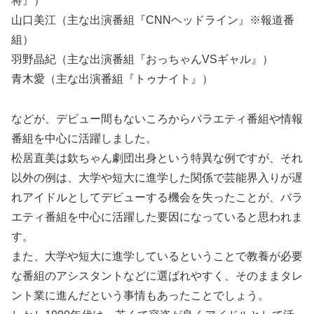
将』）
山口美江（主な出演番組『CNNヘッドライン』※報道番
組）
羽野晶紀（主な出演番組『おっちゃんVSギャル』）
青木愛（主な出演番組『トゥナイト』）
などが、デビュー間もないころからバラエティ番組や情報
番組を中心に活躍しました。
松居直美は欽ちゃん劇団出身という特異な例ですが、それ
以外の例は、大学や短大に進学した関係で芸能界入りが遅
れアイドルとしてデビューする機会を失ったことが、バラ
エティ番組を中心に活躍した要因になっていると思われま
す。
また、大学や短大に進学しているということで教養が必要
な番組のアシスタントなどに選ばれやすく、そのままタレ
ント業に進んだという事情もあったことでしょう。