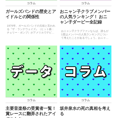
コラム
コラム
ガールズバンドの歴史とア
おニャン子クラブメンバー
イドルとの関係性
の人気ランキング！ おニ
ャン子ダービー全記録
1976年、ガールズバンドの元祖と言われ
る『ザ・ランナウェイズ』（ヒット曲：
おニャン子クラブファンならば、誰もが
チェリー・ボンブ）がアメリカでデビュ
1度はメンバーの人気ランキングについ
ーするのですが、本国ではあまり受け入
て考えたことがあるでしょう。おニャン
れられず、なぜか日本で流行し1977年に
子クラブのメンバーは同時期に活動して
初来日を果たします。その後、海外では
いないケースも多々あるため、完全な順
『バングルス』（...
位付けをすることは不可能なのですが、
それでもメンバーの人気順...
コラム
コラム
主要音楽祭の受賞者一覧！
坂井泉水の死の真相を考え
賞レースに翻弄されたアイ
る