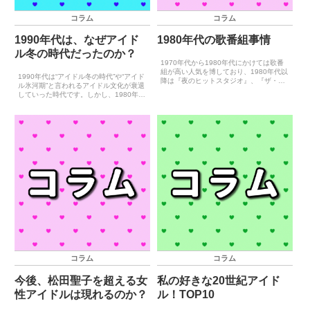
コラム
コラム
1990年代は、なぜアイド
1980年代の歌番組事情
ル冬の時代だったのか？
1970年代から1980年代にかけては歌番
組が高い人気を博しており、1980年代以
1990年代は“アイドル冬の時代”や“アイド
降は『夜のヒットスタジオ』、『ザ・ベ
ル氷河期”と言われるアイドル文化が衰退
ストテン』、『ザ・トップテン』という
していった時代です。しかし、1980年代
３つ歌番組が“３大音楽番組”として君臨
に大流行したアイドル文化が、なぜ1990
していました。以上の歌番組はいずれも
年代に入った途端に衰退してしまったの
ゴールデンタ...
でしょうか？1980年代のアイドルブーム
が...
コラム
コラム
今後、松田聖子を超える女
私の好きな20世紀アイド
性アイドルは現れるのか？
ル！TOP10