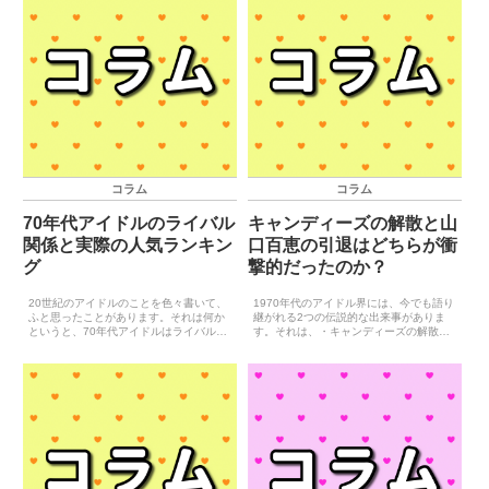
コラム
コラム
70年代アイドルのライバル
キャンディーズの解散と山
関係と実際の人気ランキン
口百恵の引退はどちらが衝
グ
撃的だったのか？
20世紀のアイドルのことを色々書いて、
1970年代のアイドル界には、今でも語り
ふと思ったことがあります。それは何か
継がれる2つの伝説的な出来事がありま
というと、70年代アイドルはライバル関
す。それは、・キャンディーズの解散・
係が顕著であるということです。『小柳
山口百恵の引退の2つです。この2つの出
ルミ子と天地真理』や『桜田淳子と山口
来事のどちらが衝撃的だったか？という
百恵』などがその代表的な例で、『ピン
ことは、今でもファンの間で議論される
ク・レディーとキャン...
ことがあります。と...