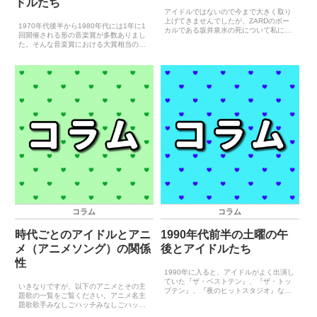
ドルたち
アイドルではないので今まで大きく取り
上げてきませんでしたが、ZARDのボー
1970年代後半から1980年代には1年に1
カルである坂井泉水の死について私には
回開催される形の音楽賞が多数ありまし
少し思うところがあります。坂井泉水
た。そんな音楽賞における大賞相当の賞
は、がん治療のため入院していた慶應義
および最優秀新人賞相当の賞の受賞者
塾大学病院内の非常用スロープから転落
を、この場で一覧化していきたいと思い
し、2007年5月27日...
ます。対象とする期間は、当サイトで扱
う1970年から9...
コラム
コラム
時代ごとのアイドルとアニ
1990年代前半の土曜の午
メ（アニメソング）の関係
後とアイドルたち
性
1990年に入ると、アイドルがよく出演し
ていた『ザ・ベストテン』、『ザ・トッ
いきなりですが、以下のアニメとその主
プテン』、『夜のヒットスタジオ』など
題歌の一覧をご覧ください。アニメ名主
の歌番組は軒並み終了してしまいまし
題歌歌手みなしごハッチみなしごハッチ
た。しかし1990年代前半には、アイドル
島崎由理あしたのジョーあしたのジョー