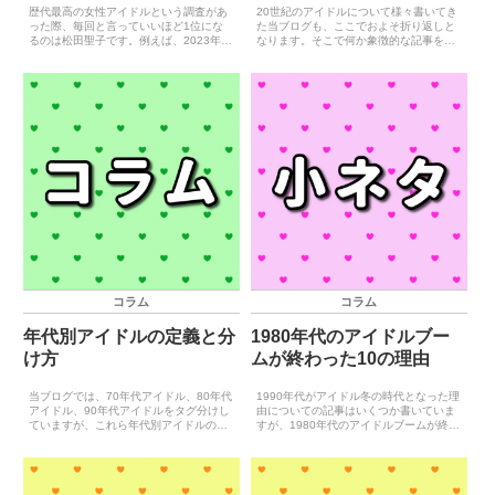
歴代最高の女性アイドルという調査があ
20世紀のアイドルについて様々書いてき
った際、毎回と言っていいほど1位にな
た当ブログも、ここでおよそ折り返しと
るのは松田聖子です。例えば、2023年に
なります。そこで何か象徴的な記事を書
写真週刊誌『FLASH』が700人を対象に
きたいと思い、当初は『あなたの好きな
行った『あなたの「史上最強の女性アイ
20世紀アイドル』のアンケートをしよう
ドル」は誰だ！』という調査では、松田
と考えたのですが、時代の幅が広すぎ
聖子は2位の山...
て、ただの見ている人の...
コラム
コラム
年代別アイドルの定義と分
1980年代のアイドルブー
け方
ムが終わった10の理由
当ブログでは、70年代アイドル、80年代
1990年代がアイドル冬の時代となった理
アイドル、90年代アイドルをタグ分けし
由についての記事はいくつか書いていま
ていますが、これら年代別アイドルの定
すが、1980年代のアイドルブームが終わ
義は一部曖昧になっています。具体的に
ったことに対する考察が足りていないと
ハッキリしていないのは、80年代アイド
思い、今回深く考えていくことにしまし
ルと90年代アイドルの区分けで、この区
た。1990年代に何があったのかを考えた
分けを明確にす...
とき、いの一...