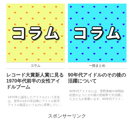
好きな人たちがまだまだ多数残っていた
尾藤イサオエースをねらえ!エースをねら
ものと思われます。...
え!大杉久美子キャンディ♥キャンディキ
ャンディ♥キャンディ...
コラム
一括まとめ
レコード大賞新人賞に見る
90年代アイドルのその後の
1970年代前半の女性アイ
活躍について
ドルブーム
90年代アイドルには、菅野美穂や仲間由
紀恵のようにその後の芸能界で大活躍し
1970年に誕生したアイドルという文化
た人たちが多数います。80年代アイドル
は、翌年の1971年以降にアイドル歌手、
で同じように活躍した人と言えば、小泉
アイドル歌謡というものに昇華していき
今日子斉藤由貴中山美穂酒井法子などが
ます。こういった現象の実態を見定める
有名ですが、この2つの時代におけるア
のにもっとも分かりやすいものは、日本
イドルの何が違うかお...
スポンサーリンク
レコード大賞の新人賞です。若いうちに
人気の出るアイドル...