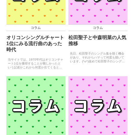
コラム
コラム
オリコンシングルチャート
松田聖子と中森明菜の人気
1位にみる流行曲のあった
推移
時代
先日、松田聖子のシングル集を聴く機会
があり、それからハマって何度も聴いて
当サイトでは、1970年代はオリコンチャ
います。(^o^)改めて松田聖子のシングル
ート1位を獲得することが難しかったと
を聴き直した結果、15枚目のシングル
いう記述かこれから何度か出てくると思
『瞳はダイヤモンド』、あるいは、その
います。（既に何度か出てきている）こ
次作である『Rock'n Rouge』まではトッ
のことは現在のオリコンチャートに馴染
プアイ...
んでいる人にとっては、なかなか理解で
きない感覚かと思うの...