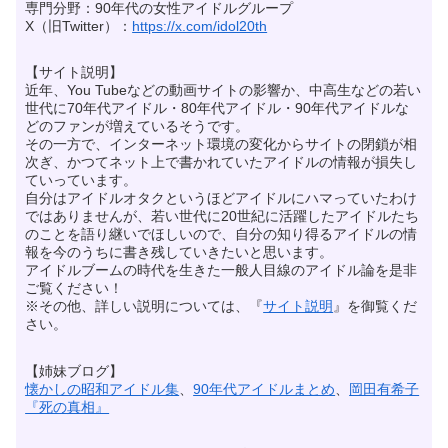
専門分野：90年代の女性アイドルグループ
X（旧Twitter）：
https://x.com/idol20th
【サイト説明】
近年、You Tubeなどの動画サイトの影響か、中高生などの若い
世代に70年代アイドル・80年代アイドル・90年代アイドルな
どのファンが増えているそうです。
その一方で、インターネット環境の変化からサイトの閉鎖が相
次ぎ、かつてネット上で書かれていたアイドルの情報が損失し
ていっています。
自分はアイドルオタクというほどアイドルにハマっていたわけ
ではありませんが、若い世代に20世紀に活躍したアイドルたち
のことを語り継いでほしいので、自分の知り得るアイドルの情
報を今のうちに書き残していきたいと思います。
アイドルブームの時代を生きた一般人目線のアイドル論を是非
ご覧ください！
※その他、詳しい説明については、『
サイト説明
』を御覧くだ
さい。
【姉妹ブログ】
懐かしの昭和アイドル集
、
90年代アイドルまとめ
、
岡田有希子
『死の真相』