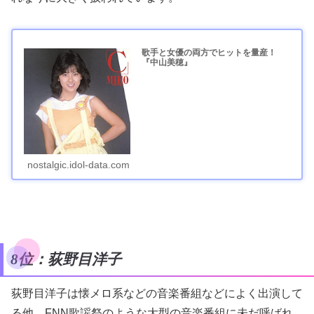
歌手と女優の両方でヒットを量産！
『中山美穂』
nostalgic.idol-data.com
8位：荻野目洋子
荻野目洋子は懐メロ系などの音楽番組などによく出演して
る他、FNN歌謡祭のような大型の音楽番組に未だ呼ばれ