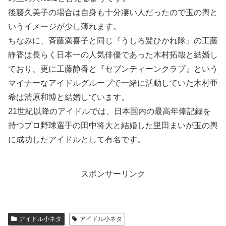
後藤久美子の場合は自身も十分凄い人だったので玉の輿と
いうイメージが少し薄れます。
ちなみに、斉藤満喜子と同じ『うしろ髪ひかれ隊』の工藤
静香は長らく日本一の人気俳優であった木村拓哉と結婚し
ており、更に工藤静香と『セブンティーンクラブ』という
マイナーなアイドルグループで一緒に活動していた木村亜
希は清原和博と結婚しています。
21世紀以降のアイドルでは、日本国内の最高年俸記録を
持つプロ野球選手の田中将大と結婚した里田まいが玉の輿
に成功したアイドルとして有名です。
スポンサーリンク
アイドル小ネタ
アイドル小ネタ