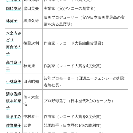
岡崎友紀
盛田英夫
実業家（父がソニーの創業者）
映画プロデューサー（父が日本映画界最高の実
林寛子
黒澤久雄
績を誇る黒澤明）
木之内み
どり
後藤次利
作曲家（レコード大賞編曲賞受賞）
河合その
子
高井麻巳
秋元康
作詞家（レコード大賞を4度受賞）
子
芸能プロモーター（田辺エージェンシーの創業
小林麻美
田邊昭知
者兼社長）
清水香織
佐々木主
榎本加奈
プロ野球選手（日本歴代3位のセーブ数）
浩
子
星ますみ
中村泰士
作曲家（レコード大賞を2度受賞）
佐野量子
武豊
競馬騎手（日本歴代1位の勝利数）