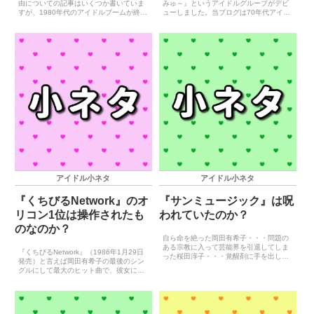
由についての記事はいくつか書いていま
みゅ～』というアイドルグループがデビ
すが、1980年代のアイドルブームが終わ
ューしました。当ブログは70年代アイド
ったことに対する考察が足りていないと
ル、80年代アイドル、90年代アイドルを
思い、今回深く考えていくことにしまし
扱うブログなので、この『さんみゅ～』
た。1990年代に何があったのかを考えた
について本来取り上げる対象ではありま
とき、いの一...
せん。しかしこ...
アイドル小ネタ
アイドル小ネタ
『くちびるNetwork』のオ
『サンミュージック』は呪
リコン1位は操作されたも
われていたのか？
のなのか？
自ら命を絶った岡田有希子・・・問題の
ある宗教に入って芸能界を引退してしま
『くちびるNetwork』（1986年1月29日
った桜田淳子・・・覚醒剤に手を出した
発売）と言えば岡田有希子の最後のシン
酒井法子・・・ゲス不倫騒動を起こした
グルにして最大のヒット曲で、彼女にと
ベッキー・・・彼女らは全員サンミュー
って唯一のオリコンシングルチャート1
ジックに所属するアイドル（タレント）
位獲得曲となっています。しかし、この
でした。サンミュージック...
『くちびるNetwork』のオリコン1位には
疑惑...