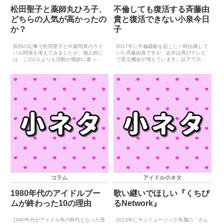
松田聖子と薬師丸ひろ子、
不倫しても復活する斉藤由
どちらの人気が高かったの
貴と復活できない小泉今日
か？
子
前回の記事で松田聖子と中森明菜のライ
2017年に不倫騒動を起こし一時自粛して
バル関係を考えてみましたが、個人的に
いた斉藤由貴ですが、近年は再びテレビ
は、この2人よりも活動が微妙に違って
で見る機会が増えています。以下で示
いた松田聖子と薬師丸ひろ子を比較した
す、斉藤由貴が不倫騒動後にレギュラー
ほうが面白いと感じます。そこで、今回
出演したゴールデンタイムの民放連続ド
は松田聖子と薬師丸ひろ子の比較をして
ラマ一覧を御覧ください。放送日ドラマ
いきたいと思います。松田...
タイトル放送局2019...
コラム
アイドル小ネタ
1980年代のアイドルブー
歌い継いでほしい『くちび
ムが終わった10の理由
るNetwork』
1990年代がアイドル冬の時代となった理
2013年にサンミュージック所属の『さん