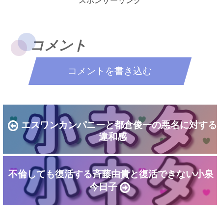
スポンサーリンク
た。しかし、よくよく考えればデビュー
樹』がメイン格で出演しているのです
曲からオリコン1位...
が、第5シーズンには198...
コメント
コメントを書き込む
エスワンカンパニーと都倉俊一の悪名に対する
違和感
不倫しても復活する斉藤由貴と復活できない小泉
今日子