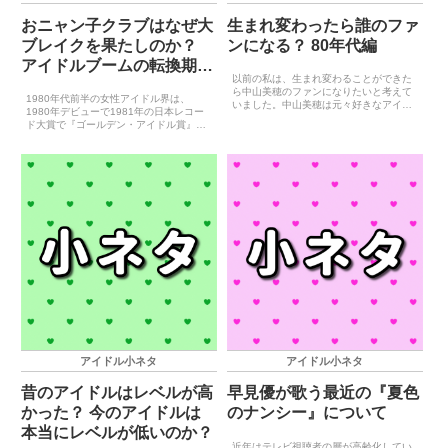
おニャン子クラブはなぜ大
生まれ変わったら誰のファ
ブレイクを果たしのか？
ンになる？ 80年代編
アイドルブームの転換期と
以前の私は、生まれ変わることができた
なった1985年について
ら中山美穂のファンになりたいと考えて
1980年代前半の女性アイドル界は、
いました。中山美穂は元々好きなアイド
1980年デビューで1981年の日本レコー
ルでしたし、1985年のデビューから
ド大賞で『ゴールデン・アイドル賞』を
1990年代終盤まで結婚もせずに第一線で
受賞した松田聖子、柏原よしえ、河合奈
活躍していたため、アイドルファンとし
保子と、1982年デビューで1983年の
て長く活動を応援でき...
『ゴールデン・アイドル賞』を受賞した
松本伊代、小泉...
アイドル小ネタ
アイドル小ネタ
昔のアイドルはレベルが高
早見優が歌う最近の『夏色
かった？ 今のアイドルは
のナンシー』について
本当にレベルが低いのか？
近年はテレビ視聴者の層が高齢化してい