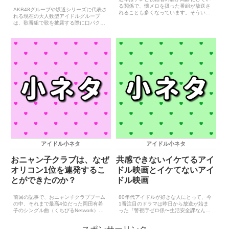
る関係で、懐メロを扱った番組が放送さ
AKB48グループや坂道シリーズに代表さ
れることも多くなっています。そういっ
れる現在の大人数型アイドルグループ
た懐メロ番組によく呼ばれるアイドルと
は、歌番組で歌を披露する際に口パクと
して、早見優の名前は欠かせません。早
なっているケースが当たり前となってい
見優がこの手の番組で披露する歌は、当
ます。昭和期のアイドル（70年代アイド
然、自身最大のヒット曲で...
ル、80年代アイドル）はテレビ番組でも
イベント会場でも生...
アイドル小ネタ
アイドル小ネタ
おニャン子クラブは、なぜ
共感できないイケてるアイ
オリコン1位を連発するこ
ドル映画とイケてないアイ
とができたのか？
ドル映画
前回の記事で、おニャン子クラブブーム
80年代アイドルが好きな人にとって、今
の中、それまで最高4位だった岡田有希
1番注目のドラマは昨日から放送が始ま
子のシングル曲（くちびるNetwork）が
った『警視庁ゼロ係〜生活安全課なんで
突然オリコン1位を獲得したことはおか
も相談室〜』の第5シーズンで決まりで
しいのではないかという記事を書きまし
しょう。このドラマには元々『松下由