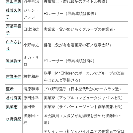
畠田理恵
羽生善治
将棋棋士（歴代最多のタイトル獲得）
後藤久美
ジャン・
F1レーサー（最高成績は優勝）
子
アレジ
斉藤満喜
日比治雄
実業家（父がめいらくグループの創業者）
子
白石さお
小野寺丈
俳優（父が有名漫画家の石ノ森章太郎）
り
ミカ・サ
遠藤賀子
F1レーサー（最高成績は3位）
ロ
歌手（Mr.Childrenのボーカルでグループの楽曲
吉野美佳
桜井和寿
をほとんど手掛ける）
亜希
清原和博
プロ野球選手（日本歴代5位のホームラン数）
谷村有美
原田泳幸
実業家（アップルコンピュータジャパン社長）
奥菜恵
藤田晋
実業家（サイバーエージェント創業者兼社長）
後藤田正
国会議員（大叔父が副総理を務めた後藤田正
水野真紀
純
晴）
デザイナー（祖父がパイオニアの創業者で父は