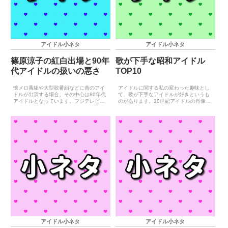
アイドル小ネタ
アイドル小ネタ
篠原涼子の紅白出場と90年
歌が下手な昭和アイドル
代アイドルの扱いの悪さ
TOP10
懐メロ番組や大型歌番組などに昔のアイ
アイドルに関する私の変わった趣味とし
ドルが出演する場合、その中心は80年代
て、歌が下手なアイドルが好きというも
アイドルとなっています。フジテレビで
のがあります。20世紀アイドルの肖像の
年末に放送される大型歌番組の『FNS歌
本編でも『歌が下手なおかげで芸能界で
謡祭』を例に、このことを調べてみまし
成功したアイドルたち』という記事を書
ょう。（男性アイドルは無視）
いていますが、個人にとってマイナスに
なり得る情報を書くこと...
アイドル小ネタ
アイドル小ネタ