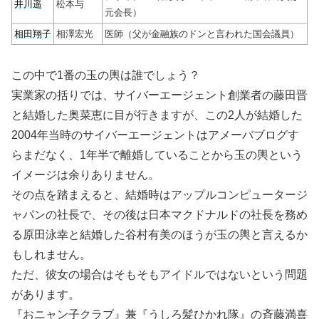
井川遥
松本与
元会長）
相田翔子
相澤宏光
医師（父が金融族のドンと言われた国会議員）
この中で1番の玉の輿は誰でしょう？
実業家の括りでは、サイバーエージェント創業者の藤田晋
と結婚した奥菜恵に目が行きますが、この2人が結婚した
2004年当時のサイバーエージェントはアメーバブログす
らまだなく、1年半で離婚していることから玉の輿という
イメージは余りありません。
その点を踏まえると、結婚時はアップルコンピュータージ
ャパンの社長で、その後は日本マクドナルドの社長を務め
る原田泳幸と結婚した谷村有美のほうが玉の輿と言えるか
もしれません。
ただ、彼女の場合はそもそもアイドルではないという問題
があります。
『おニャン子クラブ』兼『うしろ髪ひかれ隊』の斉藤満喜