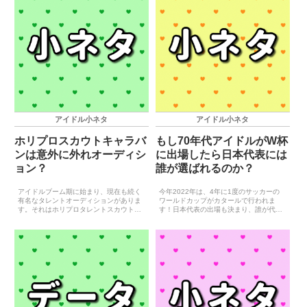
アイドル小ネタ
アイドル小ネタ
ホリプロスカウトキャラバ
もし70年代アイドルがW杯
ンは意外に外れオーディシ
に出場したら日本代表には
ョン？
誰が選ばれるのか？
アイドルブーム期に始まり、現在も続く
今年2022年は、4年に1度のサッカーの
有名なタレントオーディションがありま
ワールドカップがカタールで行われま
す。それはホリプロタレントスカウトキ
す！日本代表の出場も決まり、誰が代表
ャラバンです。ホリプロタレントスカウ
メンバー入りするかが世間の関心事にな
トキャラバンは1976年に始まって以降、
っているようです。そんな世間の潮流に
新型コロナウイルスの影響があった2021
乗って、当サイトでは各年代の女性アイ
年以外は休むこと...
ドルがワールドカップに...