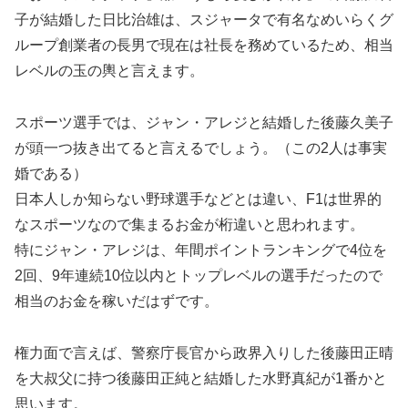
子が結婚した日比治雄は、スジャータで有名なめいらくグ
ループ創業者の長男で現在は社長を務めているため、相当
レベルの玉の輿と言えます。
スポーツ選手では、ジャン・アレジと結婚した後藤久美子
が頭一つ抜き出てると言えるでしょう。（この2人は事実
婚である）
日本人しか知らない野球選手などとは違い、F1は世界的
なスポーツなので集まるお金が桁違いと思われます。
特にジャン・アレジは、年間ポイントランキングで4位を
2回、9年連続10位以内とトップレベルの選手だったので
相当のお金を稼いだはずです。
権力面で言えば、警察庁長官から政界入りした後藤田正晴
を大叔父に持つ後藤田正純と結婚した水野真紀が1番かと
思います。