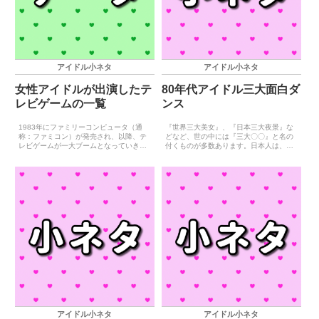
アイドル小ネタ
アイドル小ネタ
女性アイドルが出演したテ
80年代アイドル三大面白ダ
レビゲームの一覧
ンス
1983年にファミリーコンピュータ（通
『世界三大美女』、『日本三大夜景』な
称：ファミコン）が発売され、以降、テ
どなど、世の中には『三大〇〇』と名の
レビゲームが一大ブームとなっていきま
付くものが多数あります。日本人は、こ
す。そんなブームに乗ろうとしたのか、
の『三大〇〇』が特に好きなようで、事
タレントがゲームキャラとして登場する
細かなものまで『三大〇〇』と括る様子
ゲーム（タレントゲーム）が多数発売さ
が窺え、一節には『三大〇〇』は日本独
れました。著名なものに...
自の文化とも言われている...
アイドル小ネタ
アイドル小ネタ