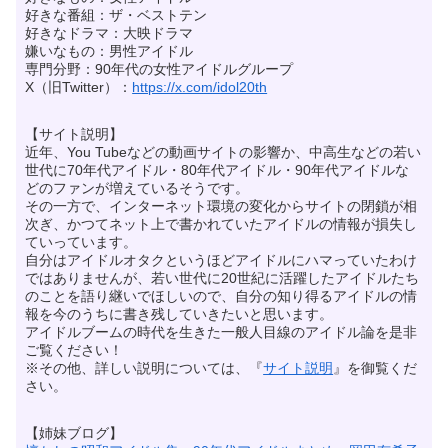
好きな番組：ザ・ベストテン
好きなドラマ：大映ドラマ
嫌いなもの：男性アイドル
専門分野：90年代の女性アイドルグループ
X（旧Twitter）：
https://x.com/idol20th
【サイト説明】
近年、You Tubeなどの動画サイトの影響か、中高生などの若い
世代に70年代アイドル・80年代アイドル・90年代アイドルな
どのファンが増えているそうです。
その一方で、インターネット環境の変化からサイトの閉鎖が相
次ぎ、かつてネット上で書かれていたアイドルの情報が損失し
ていっています。
自分はアイドルオタクというほどアイドルにハマっていたわけ
ではありませんが、若い世代に20世紀に活躍したアイドルたち
のことを語り継いでほしいので、自分の知り得るアイドルの情
報を今のうちに書き残していきたいと思います。
アイドルブームの時代を生きた一般人目線のアイドル論を是非
ご覧ください！
※その他、詳しい説明については、『
サイト説明
』を御覧くだ
さい。
【姉妹ブログ】