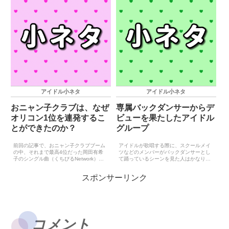
アイドル小ネタ
アイドル小ネタ
おニャン子クラブは、なぜ
専属バックダンサーからデ
オリコン1位を連発するこ
ビューを果たしたアイドル
とができたのか？
グループ
前回の記事で、おニャン子クラブブーム
アイドルが歌唱する際に、スクールメイ
の中、それまで最高4位だった岡田有希
ツなどのメンバーがバックダンサーとし
子のシングル曲（くちびるNetwork）が
て踊っているシーンを見た人はかなり多
突然オリコン1位を獲得したことはおか
いと思います。アイドルあるいは楽曲に
しいのではないかという記事を書きまし
よっては専属のバックダンサーが付くこ
スポンサーリンク
た。しかし、よくよく考えればデビュー
ともあり、その中からは後にアイドルグ
曲からオリコン1位...
ループとしてデビューした...
コメント