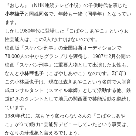
『おしん』（NHK連続テレビ小説）の子供時代を演じた
小林綾子
と同姓同名で、年齢も一緒（同学年）となってい
ます。
しかし1980年代に登場した『こばやし あやこ』という女
性芸能人は、この2人だけではないのです。
映画版『スケバン刑事』の全国縦断オーディションで
78,000人の中からグランプリを獲得し、1987年2月公開の
映画『スケバン刑事』に重要人物として出演した女性も、
なんと
小林亜也子
（こばやしあやこ）なのです。Σ(ﾟДﾟ)
この小林亜也子は、現在は森川あやこという名前で人財育
成コンサルタント（スマイル幸師）として活動する他、鉄
道好きのタレントとして地元の関西圏で芸能活動を継続し
ています。
1980年代に、歳もそう変わらない3人の『こばやしあや
こ』が立て続けに芸能界デビューしていたという事実は、
かなりの珍現象と言えるでしょう。