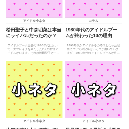
アイドル小ネタ
コラム
松田聖子と中森明菜は本当
1980年代のアイドルブー
にライバルだったのか？
ムが終わった10の理由
アイドルブーム全盛の1980年代におい
1990年代がアイドル冬の時代となった理
て、大ブレイクを果たした2人の女性ア
由についての記事はいくつか書いていま
イドルがいます。それは松田聖子と中森
すが、1980年代のアイドルブームが終わ
明菜で、世の若者たちを聖子派と明菜派
ったことに対する考察が足りていないと
に二分するほどの人気を得たことは多く
思い、今回深く考えていくことにしまし
の人がご存知のことでしょう。世間では
た。1990年代に何があったのかを考えた
この2人をライバル関係...
とき、いの一...
アイドル小ネタ
アイドル小ネタ