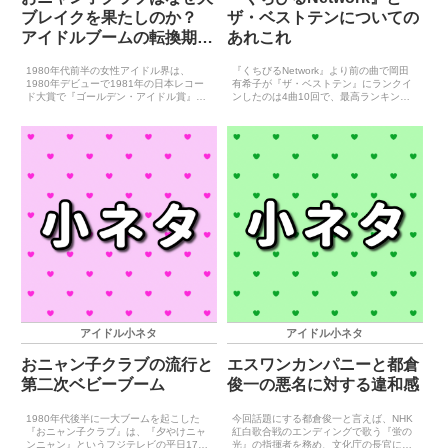
ブレイクを果たしのか？
ザ・ベストテンについての
アイドルブームの転換期と
あれこれ
なった1985年について
1980年代前半の女性アイドル界は、
『くちびるNetwork』より前の曲で岡田
1980年デビューで1981年の日本レコー
有希子が『ザ・ベストテン』にランクイ
ド大賞で『ゴールデン・アイドル賞』を
ンしたのは4曲10回で、最高ランキング
受賞した松田聖子、柏原よしえ、河合奈
は7位（二人だけのセレモニー、Summer
保子と、1982年デビューで1983年の
Beach）、1曲当たりの最多ランクイン
『ゴールデン・アイドル賞』を受賞した
回数は3週（二人だけのセレモニー、
松本伊代、小泉...
Sum...
アイドル小ネタ
アイドル小ネタ
おニャン子クラブの流行と
エスワンカンパニーと都倉
第二次ベビーブーム
俊一の悪名に対する違和感
1980年代後半に一大ブームを起こした
今回話題にする都倉俊一と言えば、NHK
『おニャン子クラブ』は、『夕やけニャ
紅白歌合戦のエンディングで歌う『蛍の
ンニャン』というフジテレビの平日17時
光』の指揮者を務め、文化庁の長官にま