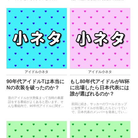
から18時に放送された帯番組から誕生し
で成り上がった偉大な作曲家として知ら
ました。普通に考えて夕方の帯番組を毎
れています。しかし、昔のアイドルファ
日欠かさず観ることは難しく、おニャン
ンの中では悪名高い人物として認識され
子クラブに関して覚...
ているのです。その理由...
アイドル小ネタ
アイドル小ネタ
90年代アイドルTは本当に
もし80年代アイドルがW杯
Nの衣装を破ったのか？
に出場したら日本代表には
誰が選ばれるのか？
昔のアイドルが大勢集まって当時の暴露
話をする番組がよくあると思います。そ
前回に続き、サッカーのワールドカップ
んな番組内で、90年代アイドルに関する
に女性アイドルが出場したらというてい
悪い噂を聞いたことがありました。それ
で、日本代表のメンバーを発表していき
は2011年に放送された『第2回くりぃむ
ます！今回は80年代アイドルの日本代表
しちゅーの最強アイドル大百科』という
チームです。
番組で、ゲスト出演...