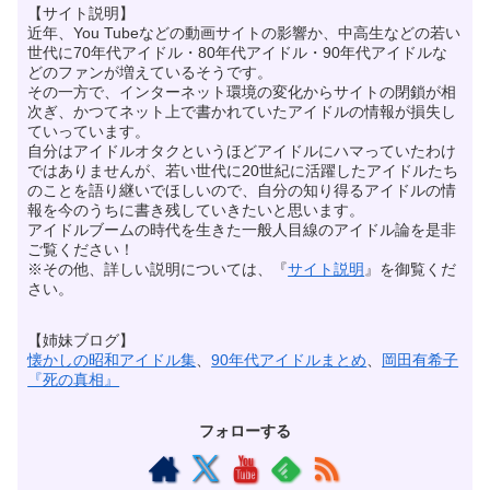
【サイト説明】
近年、You Tubeなどの動画サイトの影響か、中高生などの若い
世代に70年代アイドル・80年代アイドル・90年代アイドルな
どのファンが増えているそうです。
その一方で、インターネット環境の変化からサイトの閉鎖が相
次ぎ、かつてネット上で書かれていたアイドルの情報が損失し
ていっています。
自分はアイドルオタクというほどアイドルにハマっていたわけ
ではありませんが、若い世代に20世紀に活躍したアイドルたち
のことを語り継いでほしいので、自分の知り得るアイドルの情
報を今のうちに書き残していきたいと思います。
アイドルブームの時代を生きた一般人目線のアイドル論を是非
ご覧ください！
※その他、詳しい説明については、『
サイト説明
』を御覧くだ
さい。
【姉妹ブログ】
懐かしの昭和アイドル集
、
90年代アイドルまとめ
、
岡田有希子
『死の真相』
フォローする