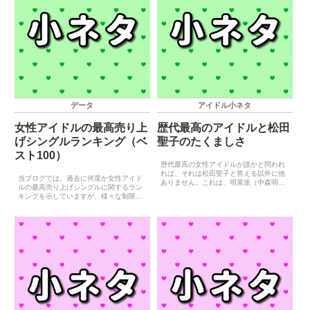
データ
アイドル小ネタ
女性アイドルの最高売り上
歴代最高のアイドルと松田
げシングルランキング（ベ
聖子のたくましさ
スト100）
歴代最高の女性アイドルが誰かと問われ
れば、それは松田聖子と答える以外に他
当ブログでは、過去に何度か女性アイド
ありません。これは、明菜派（中森明菜
ルの最高売り上げシングルに関するラン
ファン）であっても認めざるを得ない事
キングを示していますが、様々な制限を
実でしょう。1980年代の活躍だけで比べ
加えて順位付けをしているため、中には
たら中森明菜も松田聖子に匹敵するほど
『ごちゃごちゃ言わんと誰が1番売れた
の活躍をしていますが...
か書いたらええんや！』と思った格闘家
もいたことでしょう。Σ(...