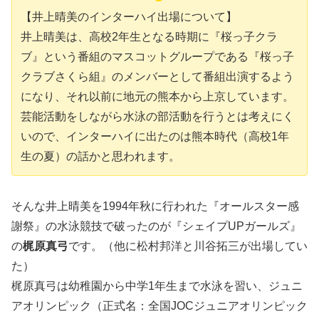
【井上晴美のインターハイ出場について】
井上晴美は、高校2年生となる時期に『桜っ子クラ
ブ』という番組のマスコットグループである『桜っ子
クラブさくら組』のメンバーとして番組出演するよう
になり、それ以前に地元の熊本から上京しています。
芸能活動をしながら水泳の部活動を行うとは考えにく
いので、インターハイに出たのは熊本時代（高校1年
生の夏）の話かと思われます。
そんな井上晴美を1994年秋に行われた『オールスター感
謝祭』の水泳競技で破ったのが『シェイプUPガールズ』
の
梶原真弓
です。（他に松村邦洋と川谷拓三が出場してい
た）
梶原真弓は幼稚園から中学1年生まで水泳を習い、ジュニ
アオリンピック（正式名：全国JOCジュニアオリンピック