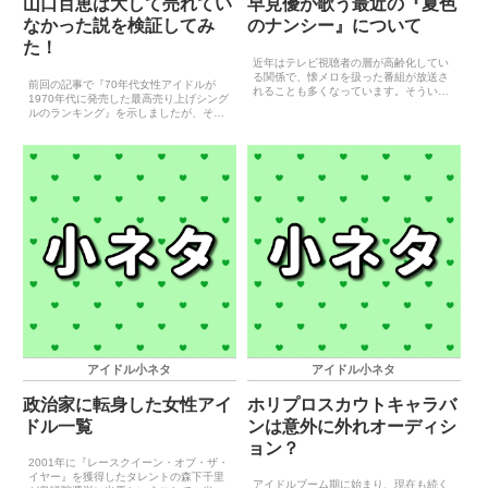
山口百恵は大して売れてい
早見優が歌う最近の『夏色
なかった説を検証してみ
のナンシー』について
た！
近年はテレビ視聴者の層が高齢化してい
る関係で、懐メロを扱った番組が放送さ
前回の記事で『70年代女性アイドルが
れることも多くなっています。そういっ
1970年代に発売した最高売り上げシング
た懐メロ番組によく呼ばれるアイドルと
ルのランキング』を示しましたが、その
して、早見優の名前は欠かせません。早
記事を見て当時のことを知らない人はこ
見優がこの手の番組で披露する歌は、当
う思ったかもしれません。『山口百恵っ
然、自身最大のヒット曲で...
て思ったより売れてないんだ・・・』で
は、前回示したランキ...
アイドル小ネタ
アイドル小ネタ
政治家に転身した女性アイ
ホリプロスカウトキャラバ
ドル一覧
ンは意外に外れオーディシ
ョン？
2001年に『レースクイーン・オブ・ザ・
イヤー』を獲得したタレントの森下千里
アイドルブーム期に始まり、現在も続く