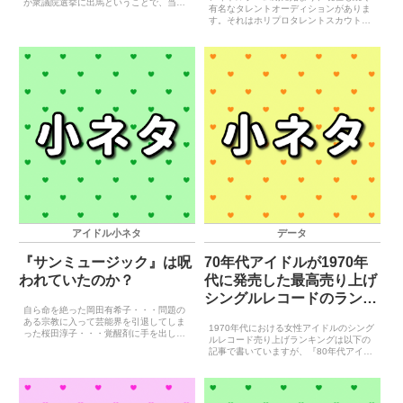
が衆議院選挙に出馬ということで、当サ
有名なタレントオーディションがありま
イトで扱う20世紀アイドルの中で政治家
す。それはホリプロタレントスカウトキ
に転身した人をザッと調べてみました。
ャラバンです。ホリプロタレントスカウ
※2022年参議院選挙までの情報を追記し
トキャラバンは1976年に始まって以降、
ました。
新型コロナウイルスの影響があった2021
年以外は休むこと...
アイドル小ネタ
データ
『サンミュージック』は呪
70年代アイドルが1970年
われていたのか？
代に発売した最高売り上げ
シングルレコードのランキ
自ら命を絶った岡田有希子・・・問題の
ング
ある宗教に入って芸能界を引退してしま
1970年代における女性アイドルのシング
った桜田淳子・・・覚醒剤に手を出した
ルレコード売り上げランキングは以下の
酒井法子・・・ゲス不倫騒動を起こした
記事で書いていますが、『80年代アイド
ベッキー・・・彼女らは全員サンミュー
ルが1980年代に出したシングルレコード
ジックに所属するアイドル（タレント）
の最高売り上げで順位付けした記事』が
でした。サンミュージック...
好評だったので、70年代アイドルも同じ
方式でランキ...