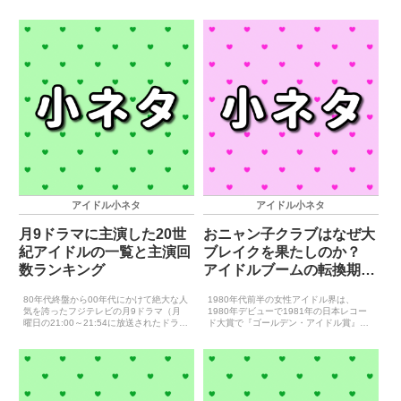
ャラバンです。ホリプロタレントスカウ
しという結果になっています。この不作
トキャラバンは1976年に始まって以降、
の1983年...
新型コロナウイルスの影響があった2021
年以外は休むこと...
アイドル小ネタ
アイドル小ネタ
月9ドラマに主演した20世
おニャン子クラブはなぜ大
紀アイドルの一覧と主演回
ブレイクを果たしのか？
数ランキング
アイドルブームの転換期と
なった1985年について
80年代終盤から00年代にかけて絶大な人
1980年代前半の女性アイドル界は、
気を誇ったフジテレビの月9ドラマ（月
1980年デビューで1981年の日本レコー
曜日の21:00～21:54に放送されたドラ
ド大賞で『ゴールデン・アイドル賞』を
マ）。そんな月9ドラマに主演（W主演含
受賞した松田聖子、柏原よしえ、河合奈
む）した20世紀の女性アイドルをランキ
保子と、1982年デビューで1983年の
ングにしてまとめました！※全面に黄色
『ゴールデン・アイドル賞』を受賞した
のマーカ...
松本伊代、小泉...