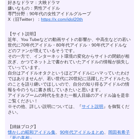
好きなドラマ：大映ドラマ
嫌いなもの：男性アイドル
専門分野：90年代の女性アイドルグループ
X（旧Twitter）：
https://x.com/idol20th
【サイト説明】
近年、You Tubeなどの動画サイトの影響か、中高生などの若い
世代に70年代アイドル・80年代アイドル・90年代アイドルな
どのファンが増えているそうです。
その一方で、インターネット環境の変化からサイトの閉鎖が相
次ぎ、かつてネット上で書かれていたアイドルの情報が損失し
ていっています。
自分はアイドルオタクというほどアイドルにハマっていたわけ
ではありませんが、若い世代に20世紀に活躍したアイドルたち
のことを語り継いでほしいので、自分の知り得るアイドルの情
報を今のうちに書き残していきたいと思います。
アイドルブームの時代を生きた一般人目線のアイドル論を是非
ご覧ください！
※その他、詳しい説明については、『
サイト説明
』を御覧くだ
さい。
【姉妹ブログ】
懐かしの昭和アイドル集
、
90年代アイドルまとめ
、
岡田有希子
『死の真相』