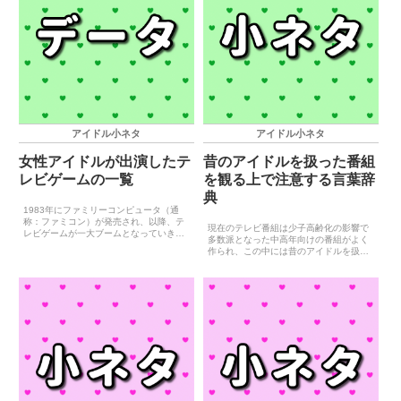
アイドル小ネタ
アイドル小ネタ
女性アイドルが出演したテ
昔のアイドルを扱った番組
レビゲームの一覧
を観る上で注意する言葉辞
典
1983年にファミリーコンピュータ（通
称：ファミコン）が発売され、以降、テ
現在のテレビ番組は少子高齢化の影響で
レビゲームが一大ブームとなっていきま
多数派となった中高年向けの番組がよく
す。そんなブームに乗ろうとしたのか、
作られ、この中には昔のアイドルを扱っ
タレントがゲームキャラとして登場する
た番組も含まれます。若者のテレビ離れ
ゲーム（タレントゲーム）が多数発売さ
が叫ばれる昨今ですが、こういった番組
れました。著名なものに...
を若者が目にする機会もあることでしょ
う。しかし、こういった番...