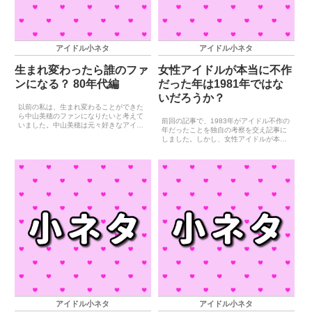
アイドル小ネタ
アイドル小ネタ
生まれ変わったら誰のファ
女性アイドルが本当に不作
ンになる？ 80年代編
だった年は1981年ではな
いだろうか？
以前の私は、生まれ変わることができた
ら中山美穂のファンになりたいと考えて
前回の記事で、1983年がアイドル不作の
いました。中山美穂は元々好きなアイド
年だったことを独自の考察を交え記事に
ルでしたし、1985年のデビューから
しました。しかし、女性アイドルが本当
1990年代終盤まで結婚もせずに第一線で
に不作だったのは1981年なのではないで
活躍していたため、アイドルファンとし
しょうか？1981年にデビューしたメジャ
て長く活動を応援でき...
ーな女性アイドルは、伊藤つかさの1人
しかいないと...
アイドル小ネタ
アイドル小ネタ