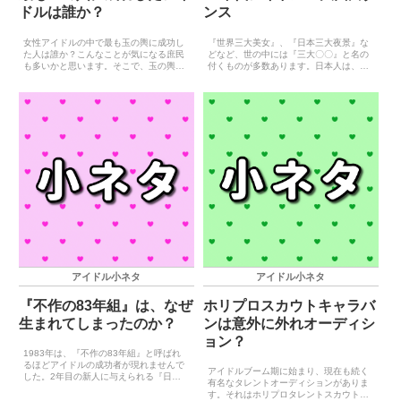
ドルは誰か？
ンス
女性アイドルの中で最も玉の輿に成功し
『世界三大美女』、『日本三大夜景』な
た人は誰か？こんなことが気になる庶民
どなど、世の中には『三大〇〇』と名の
も多いかと思います。そこで、玉の輿と
付くものが多数あります。日本人は、こ
思える結婚をした20世紀の女性アイドル
の『三大〇〇』が特に好きなようで、事
を一覧にしたので御覧ください。（アイ
細かなものまで『三大〇〇』と括る様子
ドルに類するような人も若干含みます）
が窺え、一節には『三大〇〇』は日本独
※名前をクリックすると...
自の文化とも言われている...
アイドル小ネタ
アイドル小ネタ
『不作の83年組』は、なぜ
ホリプロスカウトキャラバ
生まれてしまったのか？
ンは意外に外れオーディシ
ョン？
1983年は、『不作の83年組』と呼ばれ
るほどアイドルの成功者が現れませんで
アイドルブーム期に始まり、現在も続く
した。2年目の新人に与えられる『日本
有名なタレントオーディションがありま
テレビ音楽祭』の金の鳩賞では、1984年
す。それはホリプロタレントスカウトキ
（1983年度デビューが対象）は受賞者な