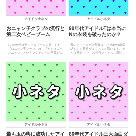
アイドル小ネタ
アイドル小ネタ
おニャン子クラブの流行と
90年代アイドルTは本当に
第二次ベビーブーム
Nの衣装を破ったのか？
1980年代後半に一大ブームを起こした
昔のアイドルが大勢集まって当時の暴露
『おニャン子クラブ』は、『夕やけニャ
話をする番組がよくあると思います。そ
ンニャン』というフジテレビの平日17時
んな番組内で、90年代アイドルに関する
から18時に放送された帯番組から誕生し
悪い噂を聞いたことがありました。それ
ました。普通に考えて夕方の帯番組を毎
は2011年に放送された『第2回くりぃむ
日欠かさず観ることは難しく、おニャン
しちゅーの最強アイドル大百科』という
子クラブに関して覚...
番組で、ゲスト出演...
アイドル小ネタ
アイドル小ネタ
最も玉の輿に成功したアイ
80年代アイドル三大面白ダ