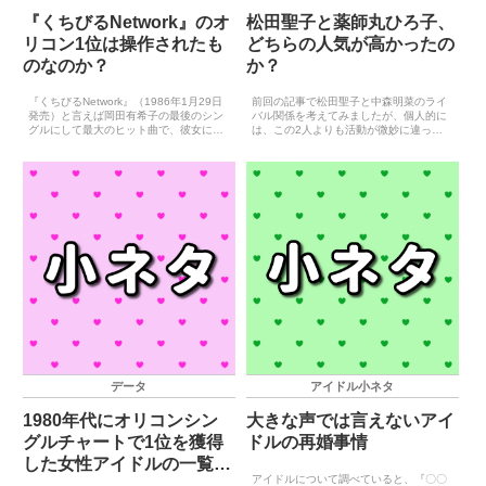
『くちびるNetwork』のオ
松田聖子と薬師丸ひろ子、
リコン1位は操作されたも
どちらの人気が高かったの
のなのか？
か？
『くちびるNetwork』（1986年1月29日
前回の記事で松田聖子と中森明菜のライ
発売）と言えば岡田有希子の最後のシン
バル関係を考えてみましたが、個人的に
グルにして最大のヒット曲で、彼女にと
は、この2人よりも活動が微妙に違って
って唯一のオリコンシングルチャート1
いた松田聖子と薬師丸ひろ子を比較した
位獲得曲となっています。しかし、この
ほうが面白いと感じます。そこで、今回
『くちびるNetwork』のオリコン1位には
は松田聖子と薬師丸ひろ子の比較をして
疑惑...
いきたいと思います。松田...
データ
アイドル小ネタ
1980年代にオリコンシン
大きな声では言えないアイ
グルチャートで1位を獲得
ドルの再婚事情
した女性アイドルの一覧
アイドルについて調べていると、『〇〇
（30組）