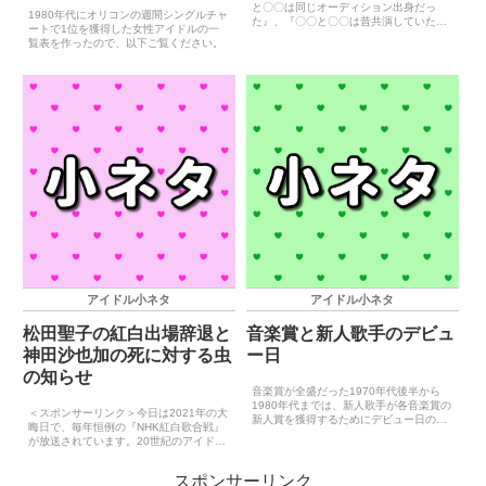
と〇〇は同じオーディション出身だっ
1980年代にオリコンの週間シングルチャ
た』、『〇〇と〇〇は昔共演していた』
ートで1位を獲得した女性アイドルの一
などという共通点によく気が付きます。
覧表を作ったので、以下ご覧ください。
そういった類のことは結構面白い話なの
で記事にしていることも多いのですが、
中には扱いづらい共通点もあ...
アイドル小ネタ
アイドル小ネタ
松田聖子の紅白出場辞退と
音楽賞と新人歌手のデビュ
神田沙也加の死に対する虫
ー日
の知らせ
音楽賞が全盛だった1970年代後半から
1980年代までは、新人歌手が各音楽賞の
＜スポンサーリンク＞今日は2021年の大
新人賞を獲得するためにデビュー日の調
晦日で、毎年恒例の『NHK紅白歌合戦』
整を行っていました。受賞日に対してデ
が放送されています。20世紀のアイドル
ビューが早すぎると新人歌手としての印
としては、デビュー当時アイドルだった
象が薄れるので、なるべく締切間近にデ
石川さゆりと80年代アイドルである薬師
ビューしたほうがい...
スポンサーリンク
丸ひろ子の2人が出場しています。しか